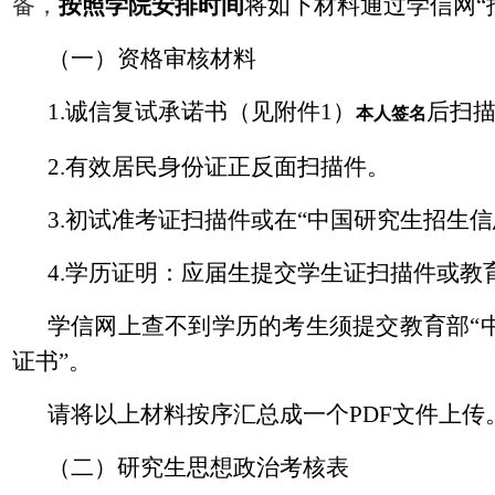
备，
按照学院安排时间
将如下材料通过学信网
“
（一）资格审核材料
1.
诚信复试承诺书（见附件
1
）
后扫
本人签名
2.
有效居民身份证正反面扫描件。
3.
初试准考证扫描件或在
“
中国研究生招生信
4.
学历证明：应届生提交学生证扫描件或教
学信网上查不到学历的考生须提交教育部
“
证书
”
。
请将以上材料按序汇总成一个
PDF
文件上传
（二）研究生思想政治考核表